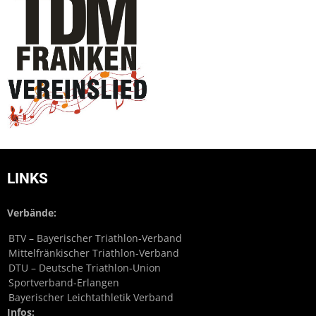
LINKS
Verbände:
BTV – Bayerischer Triathlon-Verband
Mittelfränkischer Triathlon-Verband
DTU – Deutsche Triathlon-Union
Sportverband-Erlangen
Bayerischer Leichtathletik Verband
Infos: