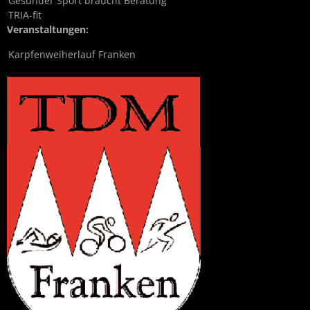
Gesunder Sport braucht Beratung
TRIA-fit
Veranstaltungen:
Karpfenweiherlauf Franken