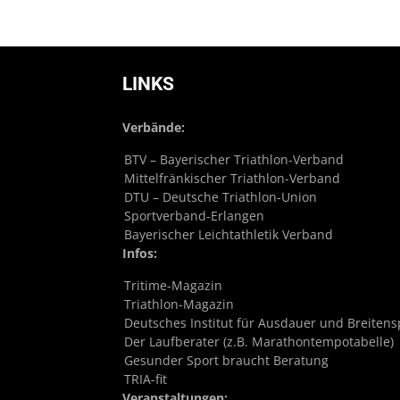
LINKS
Verbände:
BTV – Bayerischer Triathlon-Verband
Mittelfränkischer Triathlon-Verband
DTU – Deutsche Triathlon-Union
Sportverband-Erlangen
Bayerischer Leichtathletik Verband
Infos:
Tritime-Magazin
Triathlon-Magazin
Deutsches Institut für Ausdauer und Breitens
Der Laufberater (z.B. Marathontempotabelle)
Gesunder Sport braucht Beratung
TRIA-fit
Veranstaltungen: