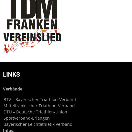
LINKS
Verbände:
BTV – Bayerischer Triathlon-Verband
Mittelfränkischer Triathlon-Verband
DTU – Deutsche Triathlon-Union
Sportverband-Erlangen
Bayerischer Leichtathletik Verband
Infos: