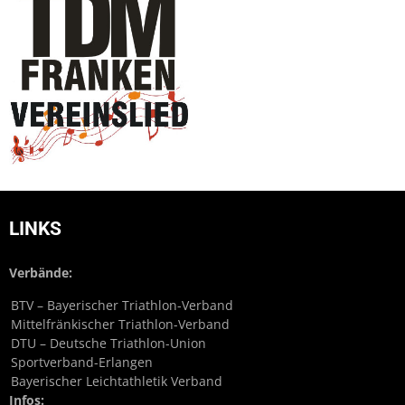
LINKS
Verbände:
BTV – Bayerischer Triathlon-Verband
Mittelfränkischer Triathlon-Verband
DTU – Deutsche Triathlon-Union
Sportverband-Erlangen
Bayerischer Leichtathletik Verband
Infos: