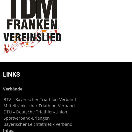
LINKS
Verbände:
BTV – Bayerischer Triathlon-Verband
Mittelfränkischer Triathlon-Verband
DTU – Deutsche Triathlon-Union
Sportverband-Erlangen
Bayerischer Leichtathletik Verband
Infos: