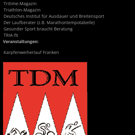
Tritime-Magazin
Triathlon-Magazin
Deutsches Institut für Ausdauer und Breitensport
Der Laufberater (z.B. Marathontempotabelle)
Gesunder Sport braucht Beratung
TRIA-fit
Veranstaltungen:
Karpfenweiherlauf Franken