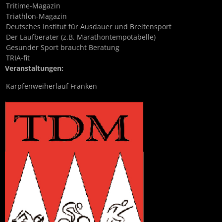
Tritime-Magazin
Triathlon-Magazin
Deutsches Institut für Ausdauer und Breitensport
Der Laufberater (z.B. Marathontempotabelle)
Gesunder Sport braucht Beratung
TRIA-fit
Veranstaltungen:
Karpfenweiherlauf Franken