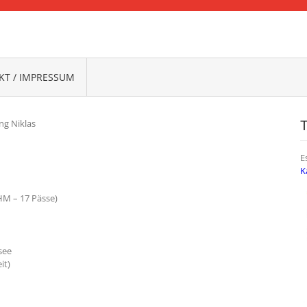
FRANKEN
T / IMPRESSUM
ng Niklas
E
K
HM – 17 Pässe)
see
it)