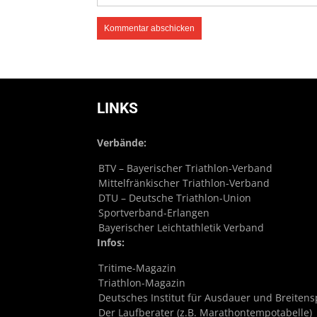
LINKS
Verbände:
BTV – Bayerischer Triathlon-Verband
Mittelfränkischer Triathlon-Verband
DTU – Deutsche Triathlon-Union
Sportverband-Erlangen
Bayerischer Leichtathletik Verband
Infos:
Tritime-Magazin
Triathlon-Magazin
Deutsches Institut für Ausdauer und Breitens
Der Laufberater (z.B. Marathontempotabelle)