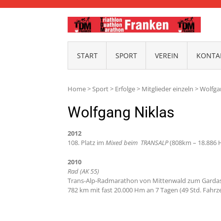
TDM-
START
SPORT
VEREIN
KONTAK
Home
>
Sport
>
Erfolge
>
Mitglieder einzeln
>
Wolfga
Wolfgang Niklas
2012
108. Platz im
Mixed beim TRANSALP
(808km – 18.886 
2010
Rad (AK 55)
Trans-Alp-Radmarathon von Mittenwald zum Garda
782 km mit fast 20.000 Hm an 7 Tagen (49 Std. Fahrze