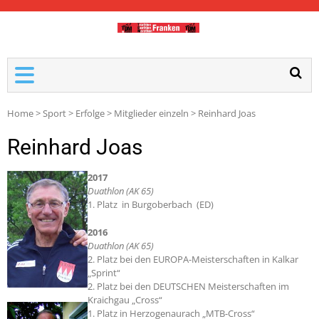
TDM-FRANKEN
Home
>
Sport
>
Erfolge
>
Mitglieder einzeln
>
Reinhard Joas
Reinhard Joas
2017
Duathlon (AK 65)
1. Platz in Burgoberbach (ED)
2016
Duathlon (AK 65)
2. Platz bei den EUROPA-Meisterschaften in Kalkar
„Sprint“
2. Platz bei den DEUTSCHEN Meisterschaften im
Kraichgau „Cross“
1. Platz in Herzogenaurach „MTB-Cross“