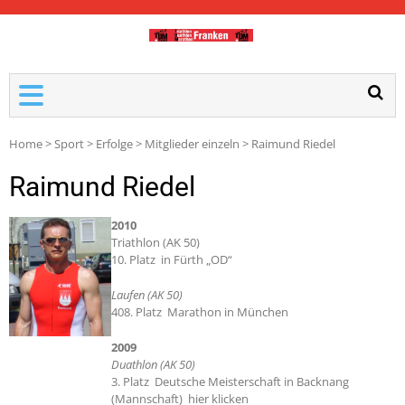
TDM-FRANKEN
Home
>
Sport
>
Erfolge
>
Mitglieder einzeln
>
Raimund Riedel
Raimund Riedel
2010
Triathlon (AK 50)
10. Platz in Fürth „OD“
Laufen (AK 50)
408. Platz Marathon in München
2009
Duathlon (AK 50)
3. Platz Deutsche Meisterschaft in Backnang
(Mannschaft) hier klicken