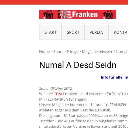
TDM-
START
SPORT
VEREIN
KONTAK
Home
>
Sport
>
Erfolge
>
Mitglieder einzeln
>
Numal 
Numal A Desd Seidn
Info für alle i
Stand: Oktober 2012
Wir , der
TDM
-Franken – sind ein Verein für
T
RIATHL
MITTELFRANKEN (Erlangen).
Unsere Mitglieder kommen nicht nur aus FRANKEN – s
Athleten sogar aus dem Rest der Republik.
Die insgesamt 81 Startpässe (2006 waren es 38) zeigen
Triathlon- und 46 Laufpässe der 76 Mitglieder.Damit 
mitgliederstärksten Vereine in Bayern und seit 2010