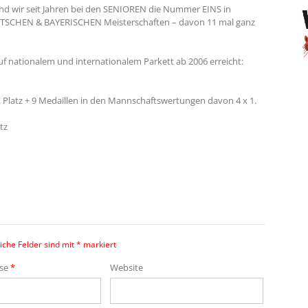
sind wir seit Jahren bei den SENIOREN die Nummer EINS in
 DEUTSCHEN & BAYERISCHEN Meisterschaften – davon 11 mal ganz
f nationalem und internationalem Parkett ab 2006 erreicht:
. Platz + 9 Medaillen in den Mannschaftswertungen davon 4 x 1.
tz
iche Felder sind mit
*
markiert
sse
*
Website