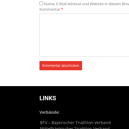
Name, E-Mail-Adresse und Website in diesem Br
Kommentar
*
LINKS
Verbände:
BTV – Bayerischer Triathlon-Verband
Mittelfränkischer Triathlon-Verband