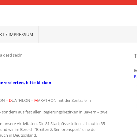
FRANKEN
T / IMPRESSUM
a desd seidn
E
K
nteressierten, bitte klicken
ON –
D
UATHLON –
M
ARATHON mit der Zentrale in
ondern aus fast allen Regierungsbezirken in Bayern – zwei
 unsere Aktivitäten. Die 81 Startpässe teilen sich auf in 35
sind wir im Bereich “Breiten & Seniorensport” eine der
 auch in Deutschland.