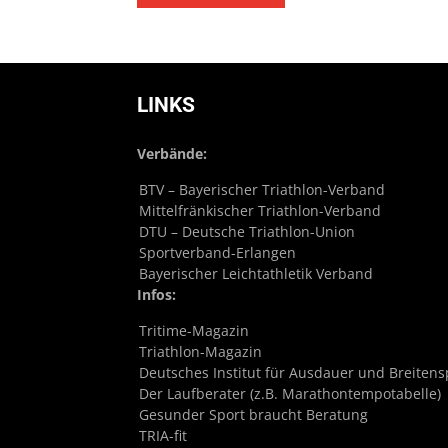
LINKS
Verbände:
BTV – Bayerischer Triathlon-Verband
Mittelfränkischer Triathlon-Verband
DTU – Deutsche Triathlon-Union
Sportverband-Erlangen
Bayerischer Leichtathletik Verband
Infos:
Tritime-Magazin
Triathlon-Magazin
Deutsches Institut für Ausdauer und Breitens
Der Laufberater (z.B. Marathontempotabelle)
Gesunder Sport braucht Beratung
TRIA-fit