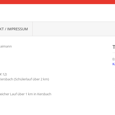
FRANKEN
T / IMPRESSUM
Haimann
E
K
K 12)
 Kersbach (Schülerlauf über 2 km)
greicher Lauf über 1 km in Kersbach