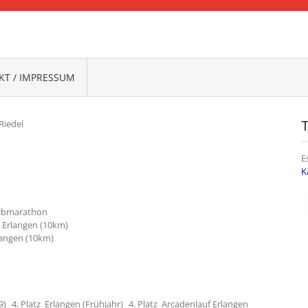
FRANKEN
T / IMPRESSUM
Riedel
E
K
albmarathon
n Erlangen (10km)
langen (10km)
) 4. Platz Erlangen (Frühjahr) 4. Platz Arcadenlauf Erlangen