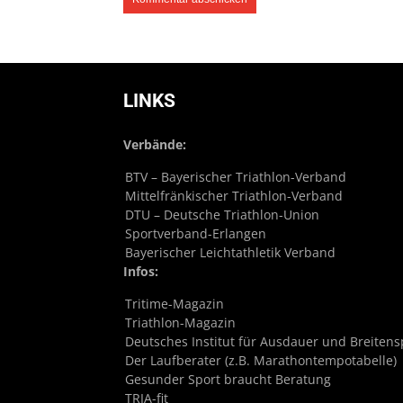
LINKS
Verbände:
BTV – Bayerischer Triathlon-Verband
Mittelfränkischer Triathlon-Verband
DTU – Deutsche Triathlon-Union
Sportverband-Erlangen
Bayerischer Leichtathletik Verband
Infos:
Tritime-Magazin
Triathlon-Magazin
Deutsches Institut für Ausdauer und Breitens
Der Laufberater (z.B. Marathontempotabelle)
Gesunder Sport braucht Beratung
TRIA-fit