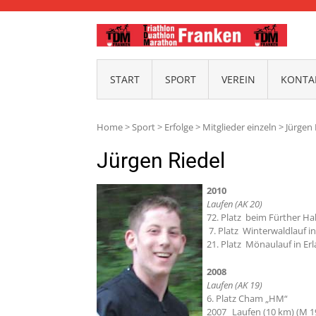
TDM-
START
SPORT
VEREIN
KONTAK
Home
>
Sport
>
Erfolge
>
Mitglieder einzeln
>
Jürgen 
Jürgen Riedel
2010
Laufen (AK 20)
72. Platz beim Fürther H
7. Platz Winterwaldlauf i
21. Platz Mönaulauf in Er
2008
Laufen (AK 19)
6. Platz Cham „HM“
2007 Laufen (10 km) (M 19