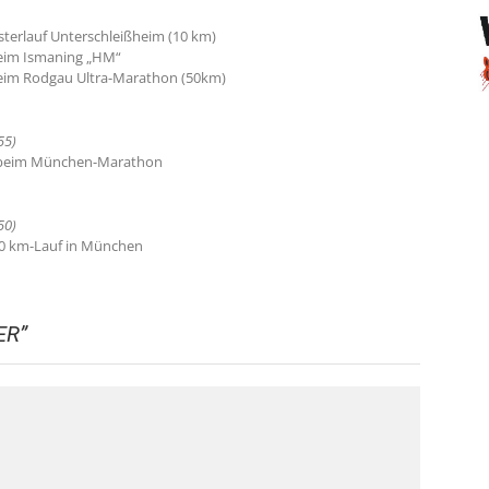
Osterlauf Unterschleißheim (10 km)
beim Ismaning „HM“
beim Rodgau Ultra-Marathon (50km)
55)
z beim München-Marathon
50)
10 km-Lauf in München
ER
”