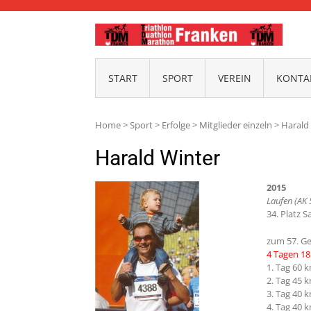
TDM-
START
SPORT
VEREIN
KONTAK
Home
>
Sport
>
Erfolge
>
Mitglieder einzeln
>
Harald
Harald Winter
2015
Laufen (AK 
34. Platz 
zum 57. Ge
4 Tagen 1
1. Tag 60 
2. Tag 45 
3. Tag 40 
4. Tag 40 k