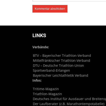
LINKS
Verbände:
BTV – Bayerischer Triathlon-Verband
Mittelfränkischer Triathlon-Verband
DTU – Deutsche Triathlon-Union
Sportverband-Erlangen
Bayerischer Leichtathletik Verband
Infos:
Tritime-Magazin
Triathlon-Magazin
Deutsches Institut für Ausdauer und Breitens
Der Laufberater (z.B. Marathontempotabelle)