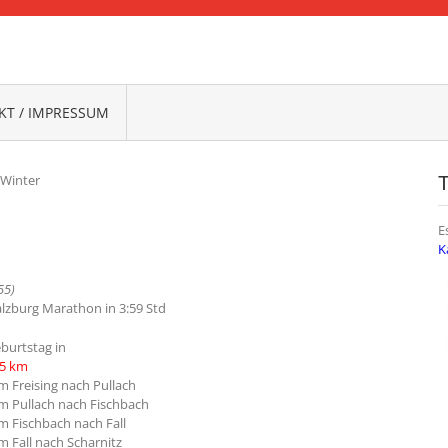
FRANKEN
T / IMPRESSUM
 Winter
E
K
55)
Salzburg Marathon in 3:59 Std
burtstag in
85 km
km Freising nach Pullach
km Pullach nach Fischbach
km Fischbach nach Fall
m Fall nach Scharnitz