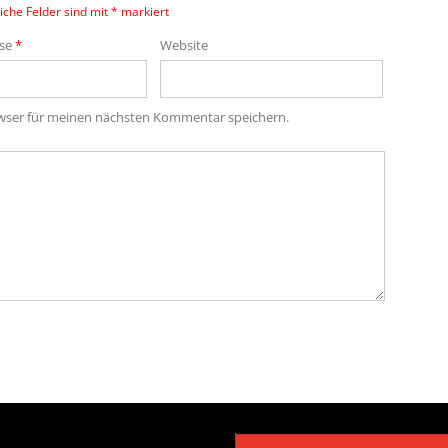
iche Felder sind mit
*
markiert
sse
*
Website
owser für meinen nächsten Kommentar speichern.