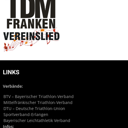
LINKS
Verbände:
BTV – Bayerischer Triathlon-Verband
Mittelfränkischer Triathlon-Verband
DTU – Deutsche Triathlon-Union
Sportverband-Erlangen
Bayerischer Leichtathletik Verband
Infos: