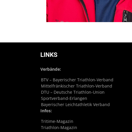
LINKS
Verbände:
BTV – Bayerischer Triathlon-Verband
Mittelfränkischer Triathlon-Verband
DTU – Deutsche Triathlon-Union
Sportverband-Erlangen
Bayerischer Leichtathletik Verband
Infos:
Tritime-Magazin
Triathlon-Magazin